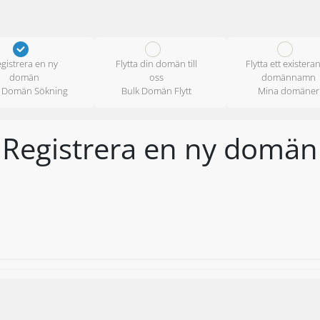
gistrera en ny
Flytta din domän till
Flytta ett existera
domän
oss
domännamn
k Domän Sökning
Bulk Domän Flytt
Mina domäner
Registrera en ny domän