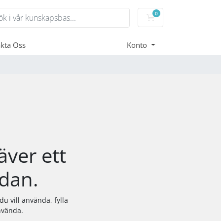
0
Kundvagn
kta Oss
Konto
äver ett
dan.
u vill använda, fylla
nvända.