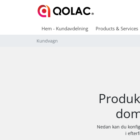
Hem - Kundavdelning
Products & Services
Kundvagn
Produkt
dom
Nedan kan du konfigu
i efte