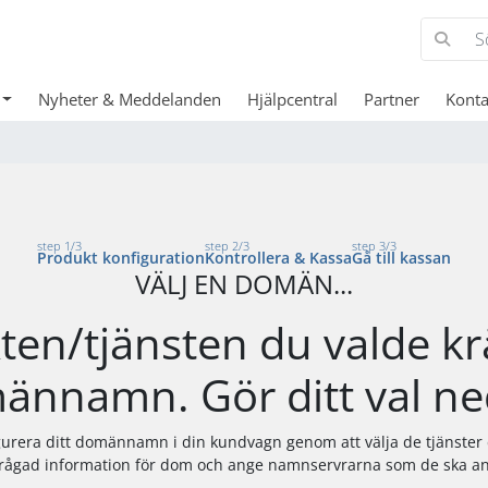
Nyheter & Meddelanden
Hjälpcentral
Partner
Konta
step 1/3
step 2/3
step 3/3
Produkt konfiguration
Kontrollera & Kassa
Gå till kassan
VÄLJ EN DOMÄN...
en/tjänsten du valde kr
ännamn. Gör ditt val ne
rera ditt domännamn i din kundvagn genom att välja de tjänster d
rfrågad information för dom och ange namnservrarna som de ska a