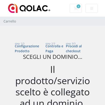
0
Carrello
Carrello
step 1/3
step 2/3
step 3/3
Configurazione
Controlla e
Procedi al
Prodotto
Paga
checkout
SCEGLI UN DOMINIO...
Il
prodotto/servizio
scelto è collegato
ad un dominio.